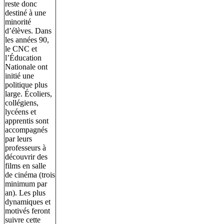
reste donc
destiné à une
minorité
d’élèves. Dans
les années 90,
le CNC et
l’Éducation
Nationale ont
initié une
politique plus
large. Écoliers,
collégiens,
lycéens et
apprentis sont
accompagnés
par leurs
professeurs à
découvrir des
films en salle
de cinéma (trois
minimum par
an). Les plus
dynamiques et
motivés feront
suivre cette