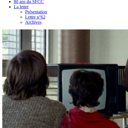
80 ans du SFCC
La lettre
Présentation
Lettre n°62
Archives