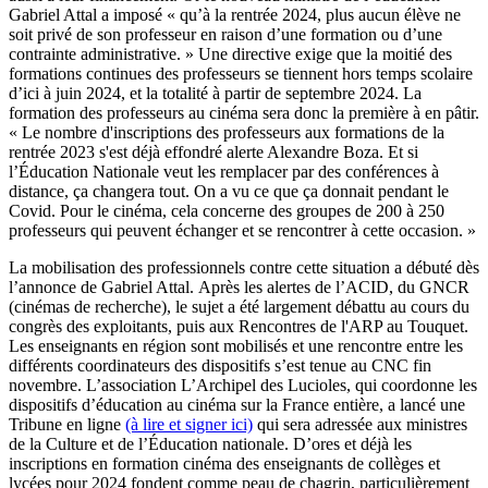
Gabriel Attal a imposé « qu’à la rentrée 2024, plus aucun élève ne
soit privé de son professeur en raison d’une formation ou d’une
contrainte administrative. » Une directive exige que la moitié des
formations continues des professeurs se tiennent hors temps scolaire
d’ici à juin 2024, et la totalité à partir de septembre 2024. La
formation des professeurs au cinéma sera donc la première à en pâtir.
« Le nombre d'inscriptions des professeurs aux formations de la
rentrée 2023 s'est déjà effondré alerte Alexandre Boza. Et si
l’Éducation Nationale veut les remplacer par des conférences à
distance, ça changera tout. On a vu ce que ça donnait pendant le
Covid. Pour le cinéma, cela concerne des groupes de 200 à 250
professeurs qui peuvent échanger et se rencontrer à cette occasion. »
La mobilisation des professionnels contre cette situation a débuté dès
l’annonce de Gabriel Attal. Après les alertes de l’ACID, du GNCR
(cinémas de recherche), le sujet a été largement débattu au cours du
congrès des exploitants, puis aux Rencontres de l'ARP au Touquet.
Les enseignants en région sont mobilisés et une rencontre entre les
différents coordinateurs des dispositifs s’est tenue au CNC fin
novembre. L’association L’Archipel des Lucioles, qui coordonne les
dispositifs d’éducation au cinéma sur la France entière, a lancé une
Tribune en ligne
(à lire et signer ici)
qui sera adressée aux ministres
de la Culture et de l’Éducation nationale. D’ores et déjà les
inscriptions en formation cinéma des enseignants de collèges et
lycées pour 2024 fondent comme peau de chagrin, particulièrement