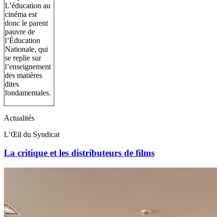
L’éducation au
cinéma est
donc le parent
pauvre de
l’Éducation
Nationale, qui
se replie sur
l’enseignement
des matières
dites
fondamentales.
Actualités
L’Œil du Syndicat
La critique et les distributeurs de films