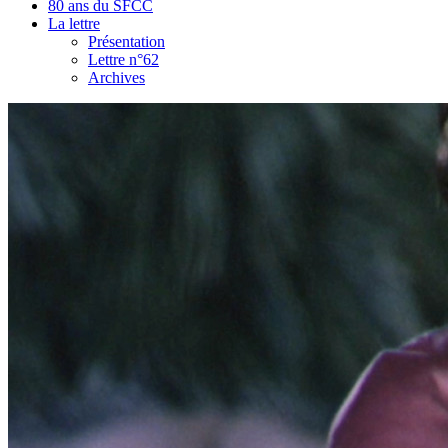
80 ans du SFCC
La lettre
Présentation
Lettre n°62
Archives