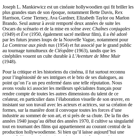
Joseph L. Mankiewicz est un cinéaste hollywoodien qui fit briller les
plus grandes stars de son époque, notamment Bette Davis, Rex
Harrison, Gene Tierney, Ava Gardner, Elizabeth Taylor ou Marlon
Brando. Seul auteur à avoir remporté deux années de suite les
Oscars du scénario et de la mise en scène avec
Chaînes conjugales
(1949) et
Ève
(1950, également sacré meilleur film), il a été adoré
par les futurs jeunes loups de la Nouvelle Vague, notamment pour
La Comtesse aux pieds nus
(1954) et fut associé par le grand public
au tournage tumultueux de
Cléopâtre
(1963), tandis que les
cinéphiles vouent un culte durable à
L’Aventure de Mme Muir
(1948).
Pour la critique et les historiens du cinéma, il fut surtout reconnu
pour l’ingéniosité de ses intrigues et le brio de ses dialogues, au
point qu’on l’a un peu enfermé dans une telle réputation. Nous
avons voulu ici associer les meilleurs spécialistes français pour
rendre compte de toutes les autres dimensions du talent de ce
créateur, en particulier dans l’élaboration visuelle de son œuvre, en
insistant sur son travail avec les acteurs et actrices, sur sa création de
formes, sur la manière dont il convoque toutes les forces d’une
industrie au sommet de son art, et si près de sa chute. De la fin des
années 1940 jusqu’au début des années 1970, il cultive sa singularité
tout en tournant des films qui appartiennent au courant central de la
production hollywoodienne. Si bien qu’il laisse aujourd’hui une