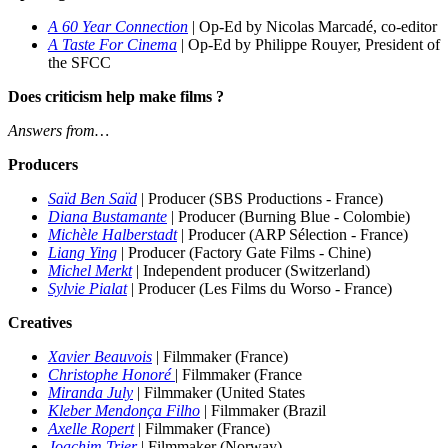
A 60 Year Connection
|
Op-Ed by Nicolas Marcadé, co-editor
A Taste For Cinema
| Op-Ed by Philippe Rouyer, President of
the SFCC
Does criticism help make films ?
Answers from…
Producers
Saïd Ben Saïd
| Produc
er
(SBS Productions - France)
Diana Bustamante
| Produc
er (Burning Blue - Colombie)
Michèle Halberstadt
| Produc
er (ARP Sélection - France)
Liang Ying
| Producer (Factory Gate Films - Chine)
Michel Merkt
|
Independent producer (Switzerland)
Sylvie Pialat
| Producer (Les Films du Worso - France)
Creatives
Xavier Beauvois
| Filmmaker (France)
Christophe Honoré
| Filmmaker (France
Miranda July
| Filmmaker (United States
Kleber Mendonça Filho
| Filmmaker (Brazil
Axelle Ropert
| Filmmaker (France)
Joachim Trier
|
Filmmaker (Norway)