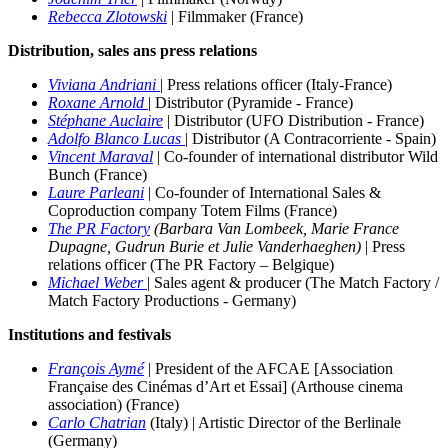
Rebecca Zlotowski
|
Filmmaker (France)
Distribution, sales ans press relations
Viviana Andriani
| Press relations officer (Italy-France)
Roxane Arnold
| Distributor (Pyramide - France)
Stéphane Auclaire
| Distributor (UFO Distribution - France)
Adolfo Blanco Lucas
| Distributor (A Contracorriente - Spain)
Vincent Maraval
| Co-founder of international distributor Wild
Bunch (France)
Laure Parleani
|
Co-founder of International Sales &
Coproduction company Totem Films (France)
The PR Factory
(Barbara Van Lombeek, Marie France
Dupagne, Gudrun Burie et Julie Vanderhaeghen)
| Press
relations officer (The PR Factory – Belgique)
Michael Weber
| Sales agent & producer
(The Match Factory /
Match Factory Productions - Germany)
Institutions and festivals
François Aymé
| President of the AFCAE [Association
Française des Cinémas d’Art et Essai] (Arthouse cinema
association) (France)
Carlo Chatrian
(Italy) | Artistic Director of the Berlinale
(Germany)