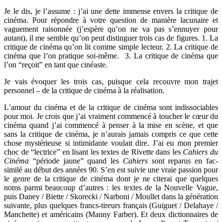
Je le dis, je l’assume : j’ai une dette immense envers la critique de
cinéma. Pour répondre à votre question de manière lacunaire et
vaguement raisonnée (j’espère qu’on ne va pas s’ennuyer pour
autant), il me semble qu’on peut distinguer trois cas de figures. 1. La
critique de cinéma qu’on lit comme simple lecteur. 2. La critique de
cinéma que l’on pratique soi-même. 3. La critique de cinéma que
l’on “reçoit” en tant que cinéaste.
Je vais évoquer les trois cas, puisque cela recouvre mon trajet
personnel – de la critique de cinéma à la réalisation.
L’amour du cinéma et de la critique de cinéma sont indissociables
pour moi. Je crois que j’ai vraiment commencé à toucher le cœur du
cinéma quand j’ai commencé à penser à la mise en scène, et que
sans la critique de cinéma, je n’aurais jamais compris ce que cette
chose mystérieuse si intimidante voulait dire. J’ai eu mon premier
choc de “lectrice” en lisant les textes de Rivette dans les
Cahiers du
Cinéma
“période jaune” quand les
Cahiers
sont reparus en fac-
similé au début des années 90. S’en est suivie une vraie passion pour
le genre de la critique de cinéma dont je ne citerai que quelques
noms parmi beaucoup d’autres : les textes de la Nouvelle Vague,
puis Daney / Biette / Skorecki / Narboni / Moullet dans la génération
suivante, plus quelques francs-tireurs français (Guiguet / Delahaye /
Manchette) et américains (Manny Farber). Et deux dictionnaires de