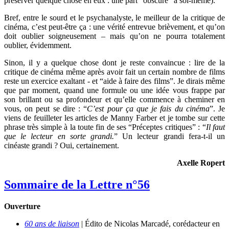
préserver quelque chose en eux : une part “obscure” à soi-même).
Bref, entre le sourd et le psychanalyste, le meilleur de la critique de
cinéma, c’est peut-être ça : une vérité entrevue brièvement, et qu’on
doit oublier soigneusement – mais qu’on ne pourra totalement
oublier, évidemment.
Sinon, il y a quelque chose dont je reste convaincue : lire de la
critique de cinéma même après avoir fait un certain nombre de films
reste un exercice exaltant - et “aide à faire des films”. Je dirais même
que par moment, quand une formule ou une idée vous frappe par
son brillant ou sa profondeur et qu’elle commence à cheminer en
vous, on peut se dire : “
C’est pour ça que je fais du cinéma
”. Je
viens de feuilleter les articles de Manny Farber et je tombe sur cette
phrase très simple à la toute fin de ses “Préceptes critiques” : “
Il faut
que le lecteur en sorte grandi.
” Un lecteur grandi fera-t-il un
cinéaste grandi ? Oui, certainement.
Axelle Ropert
Sommaire de la Lettre n°56
Ouverture
60 ans de liaison
| Édito de Nicolas Marcadé, corédacteur en