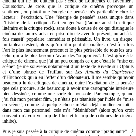
cinéma qui ne me quittent pas : ceux de Lourcelles et Tavernier /
Coursodon. Je crois que la critique de cinéma provoque un
sentiment, ou plutôt une énergie de pensée très particulière chez le
lecteur : l’excitation. Une “énergie de pensée” assez unique dans
l’histoire de la critique d’art en général (j’adore aussi la critique
littéraire et la critique rock), sans doute à cause de ce qui distingue le
cinéma des autres arts : en prise directe avec le présent, un art à la
fois massif, populaire, immédiat et périssable. Un livre, un disque,
un tableau restent, alors qu’un film peut disparaître : c’est à la fois
l’art le plus intensément présent et le plus périssable de tous les arts,
celui qui a le plus besoin d’avoir des “supporters”. C’est grâce à la
critique de cinéma que j’ai un peu compris ce que c’était la “mise en
scène” (je me souviens notamment d’un texte de Rivette sur Ophüls
et d’une phrase de Truffaut sur
Les Amants du Capricorne
d’Hitchcock qui a eu l’effet d’un détonateur). Il me semble qu’avoir
beaucoup lu de critiques de cinéma, outre l’excitation de la pensée
que cela procure, aide beaucoup à avoir une cartographie intérieure
bien dessinée, comme une sorte de boussole. Par exemple, quand
j’ai fait mon premier film, je n’étais pas tétanisée par l’idée de “mise
en scène”, comme si quelque chose m’était déjà familier en fait –
dans mon cas personnel, cela m’a “désinhibée” (alors qu’on croit
souvent qu’avoir vu trop de films et lu trop de critiques de cinéma
inhibe).
Puis je suis passée à la critique de cinéma comme “pratiquante” - à