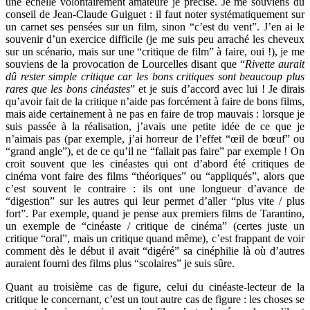
une échelle volontairement amateure je précise. Je me souviens du
conseil de Jean-Claude Guiguet : il faut noter systématiquement sur
un carnet ses pensées sur un film, sinon “c’est du vent”. J’en ai le
souvenir d’un exercice difficile (je me suis peu arraché les cheveux
sur un scénario, mais sur une “critique de film” à faire, oui !), je me
souviens de la provocation de Lourcelles disant que “
Rivette aurait
dû rester simple critique car les bons critiques sont beaucoup plus
rares que les bons cinéastes
” et je suis d’accord avec lui ! Je dirais
qu’avoir fait de la critique n’aide pas forcément à faire de bons films,
mais aide certainement à ne pas en faire de trop mauvais : lorsque je
suis passée à la réalisation, j’avais une petite idée de ce que je
n’aimais pas (par exemple, j’ai horreur de l’effet “œil de bœuf” ou
“grand angle”), et de ce qu’il ne “fallait pas faire” par exemple ! On
croit souvent que les cinéastes qui ont d’abord été critiques de
cinéma vont faire des films “théoriques” ou “appliqués”, alors que
c’est souvent le contraire : ils ont une longueur d’avance de
“digestion” sur les autres qui leur permet d’aller “plus vite / plus
fort”. Par exemple, quand je pense aux premiers films de Tarantino,
un exemple de “cinéaste / critique de cinéma” (certes juste un
critique “oral”, mais un critique quand même), c’est frappant de voir
comment dès le début il avait “digéré” sa cinéphilie là où d’autres
auraient fourni des films plus “scolaires” je suis sûre.
Quant au troisième cas de figure, celui du cinéaste-lecteur de la
critique le concernant, c’est un tout autre cas de figure : les choses se