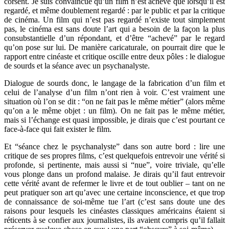
corsent. Je suis convaincue qu’un film n’est achevé que lorsqu’il est
regardé, et même doublement regardé : par le public et par la critique
de cinéma. Un film qui n’est pas regardé n’existe tout simplement
pas, le cinéma est sans doute l’art qui a besoin de la façon la plus
consubstantielle d’un répondant, et d’être “achevé” par le regard
qu’on pose sur lui. De manière caricaturale, on pourrait dire que le
rapport entre cinéaste et critique oscille entre deux pôles : le dialogue
de sourds et la séance avec un psychanalyste.
Dialogue de sourds donc, le langage de la fabrication d’un film et
celui de l’analyse d’un film n’ont rien à voir. C’est vraiment une
situation où l’on se dit : “on ne fait pas le même métier” (alors même
qu’on a le même objet : un film). On ne fait pas le même métier,
mais si l’échange est quasi impossible, je dirais que c’est pourtant ce
face-à-face qui fait exister le film.
Et “séance chez le psychanalyste” dans son autre bord : lire une
critique de ses propres films, c’est quelquefois entrevoir une vérité si
profonde, si pertinente, mais aussi si “nue”, voire triviale, qu’elle
vous plonge dans un profond malaise. Je dirais qu’il faut entrevoir
cette vérité avant de refermer le livre et de tout oublier – tant on ne
peut pratiquer son art qu’avec une certaine inconscience, et que trop
de connaissance de soi-même tue l’art (c’est sans doute une des
raisons pour lesquels les cinéastes classiques américains étaient si
réticents à se confier aux journalistes, ils avaient compris qu’il fallait