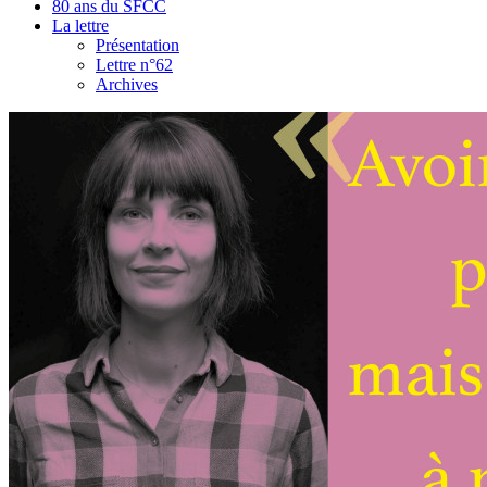
80 ans du SFCC
La lettre
Présentation
Lettre n°62
Archives